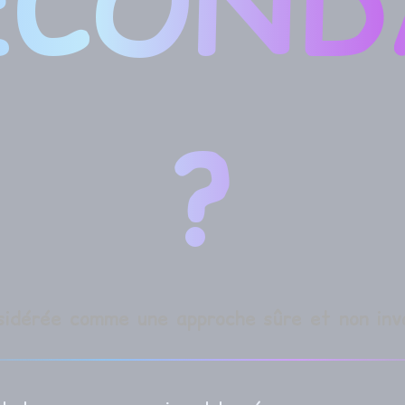
ECOND
?
dérée comme une approche sûre et non inv