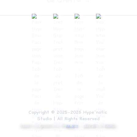
de QHHT® →
Copyright © 2025-2026 Hype'notic 
Studio | All Rights Reserved
Cosmic background video ©
AA-VFX
—
used with attribution.