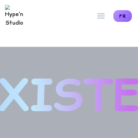
FR
XIST