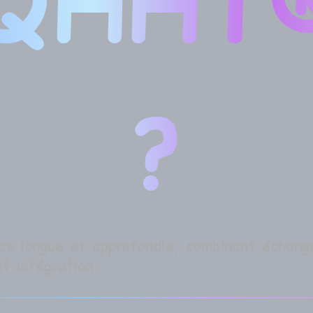
QHHT
?
ce longue et approfondie, combinant échang
t intégration.